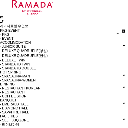
라마다호텔 수안보
PKG·EVENT
- PKG
- EVENT
ACCOMMODATION
- JUNIOR SUITE
- DELUXE QUADRUPLE(양실)
- DELUXE QUADRUPLE(한실)
- DELUXE TWIN
- STANDARD TWIN
- STANDARD DOUBLE
HOT SPRING
- SPA SAUNA·MAN
- SPA SAUNA·WOMEN
DINNING
- RESTAURANT KOREAN
- RESTAURANT
- COFFEE SHOP
BANQUET
- EMERALD HALL
- DIAMOND HALL
- SAPPHIRE HALL
FACILITIES
- SELF BBQ ZONE
- 라이브까페