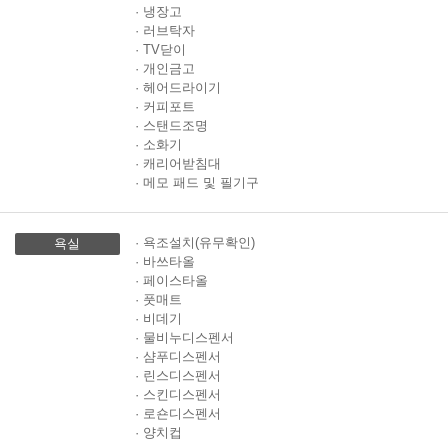
· 냉장고
· 러브탁자
· TV닫이
· 개인금고
· 헤어드라이기
· 커피포트
· 스탠드조명
· 소화기
· 캐리어받침대
· 메모 패드 및 필기구
· 욕조설치(유무확인)
욕실
· 바쓰타올
· 페이스타올
· 풋매트
· 비데기
· 물비누디스펜서
· 샴푸디스펜서
· 린스디스펜서
· 스킨디스펜서
· 로숀디스펜서
· 양치컵