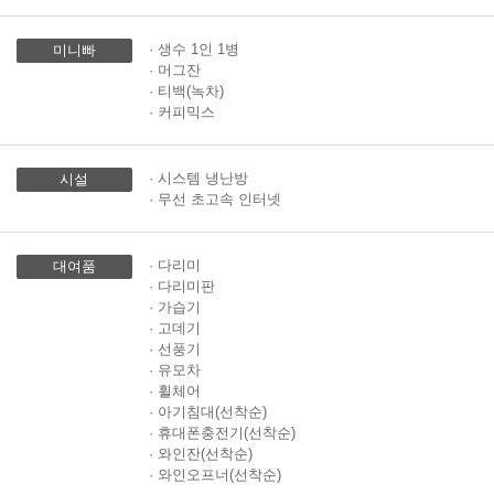
· 생수 1인 1병
미니빠
· 머그잔
· 티백(녹차)
· 커피믹스
· 시스템 냉난방
시설
· 무선 초고속 인터넷
· 다리미
대여품
· 다리미판
· 가습기
· 고데기
· 선풍기
· 유모차
· 휠체어
· 아기침대(선착순)
· 휴대폰충전기(선착순)
· 와인잔(선착순)
· 와인오프너(선착순)