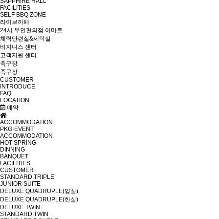
SAPPHIRE HALL
FACILITIES
SELF BBQ ZONE
라이브까페
24시 무인편의점 이마트
체력단련실&세탁실
비지니스 센터
고객지원 센터
축구장
족구장
CUSTOMER
INTRODUCE
FAQ
LOCATION
예약
ACCOMMODATION
PKG·EVENT
ACCOMMODATION
HOT SPRING
DINNING
BANQUET
FACILITIES
CUSTOMER
STANDARD TRIPLE
JUNIOR SUITE
DELUXE QUADRUPLE(양실)
DELUXE QUADRUPLE(한실)
DELUXE TWIN
STANDARD TWIN